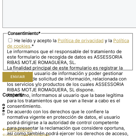
Consentimiento
*
He leído y acepto la
Política de privacidad
y la
Política
de cookies
.
*
Le informamos que el responsable del tratamiento de
este formulario de recogida de datos es ASSESSORIA
RIBAS MOTJE ROMAGUERA, SL.
La finalidad principal de este formulario es registrar la
solicitud del usuario de información y poder gestionar
su petición de solicitud de información, relacionada con
los servicios y/o productos de los cuales ASSESSORIA
RIBAS MOTJE ROMAGUERA, SL dispone.
Compartir
Así mismo, informamos al usuario que la base legítima
para los tratamientos que se van a llevar a cabo es el
consentimiento.
De acuerdo con los derechos que le confiere la
normativa vigente en protección de datos, el usuario
podrá dirigirse a la autoridad de control competente
para presentar la reclamación que considere oportuna,
Ant
Anterior
así como también podrá ejercer los derechos de acceso,
Siguiente
Siguiente