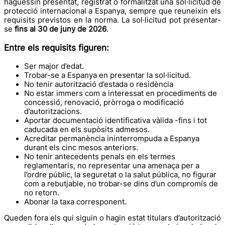
haguessin presentat, registrat o formalitzat una sol·licitud de
protecció internacional a Espanya, sempre que reuneixin els
requisits previstos en la norma. La sol·licitud pot presentar-
se
fins al 30 de juny de 2026
.
Entre els requisits figuren:
Ser major d’edat.
Trobar-se a Espanya en presentar la sol·licitud.
No tenir autorització d’estada o residència
No estar immers com a interessat en procediments de
concessió, renovació, pròrroga o modificació
d’autoritzacions.
Aportar documentació identificativa vàlida -fins i tot
caducada en els supòsits admesos.
Acreditar permanència ininterrompuda a Espanya
durant els cinc mesos anteriors.
No tenir antecedents penals en els termes
reglamentaris, no representar una amenaça per a
l’ordre públic, la seguretat o la salut pública, no figurar
com a rebutjable, no trobar-se dins d’un compromís de
no retorn.
Abonar la taxa corresponent.
Queden fora els qui siguin o hagin estat titulars d’autorització