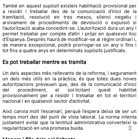
També en aquest supòsit existeix habilitació provisional per
a residir i treballar des de la comunicació d’inici de la
tramitació, resolució en tres mesos, silenci negatiu i
arxivament de procediments de devolució o expulsió si
l’autorització acaba concedint-se. L’autorització dura un any i
permet treballar per compte d’altri i pròpi en qualsevol lloc
d’Espanya. Després haurà de modificar-se al règim ordinari i,
de manera excepcional, podrà prorrogar-se un any o fins i
tot fins a quatre anys en determinats supòsits justificats.
Es pot treballar mentre es tramita
Un dels aspectes més rellevants de la reforma, i segurament
un dels més útils en la pràctica, és que totes dues noves
autoritzacions preveuen que, des de la comunicació d’inici
del procediment, el sol·licitant quedi habilitat
provisionalment per a residir i treballar en tot el territori
nacional i en qualsevol sector d’activitat.
Això canvia molt l’escenari, perquè l’espera deixa de ser un
temps mort des del punt de vista laboral. La norma intenta
justament evitar que la lentitud administrativa converteixi la
regularització en una promesa buida.