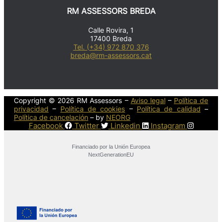
RM ASSESSORS BREDA
Calle Rovira, 1
17400 Breda
Tel. (+34) 972 870 376
breda@rm-assessors.cat
Copyright © 2026 RM Assessors –
Aviso legal
–
Política de
privacidad
–
Política de cookies
–
Política de calidad
–
Política de cancelación
– by
NEORG
Facebook
Twitter
Linkedin
Instagram
Financiado por la Unión Europea
NextGenerationEU