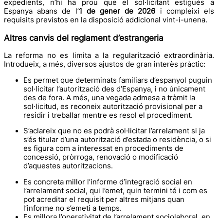
expedients, n’hi ha prou que el sol·licitant estigués a
Espanya abans de l’
1 de gener de 2026
i compleixi els
requisits previstos en la disposició addicional vint-i-unena.
Altres canvis del reglament d’estrangeria
La reforma no es limita a la regularització extraordinària.
Introdueix, a més, diversos ajustos de gran interès pràctic:
Es permet que determinats familiars d’espanyol puguin
sol·licitar l’autorització des d’Espanya, i no únicament
des de fora. A més, una vegada admesa a tràmit la
sol·licitud, es reconeix autorització provisional per a
residir i treballar mentre es resol el procediment.
S’aclareix que no es podrà sol·licitar l’arrelament si ja
s’és titular d’una autorització d’estada o residència, o si
es figura com a interessat en procediments de
concessió, pròrroga, renovació o modificació
d’aquestes autoritzacions.
Es concreta millor l’informe d’integració social en
l’arrelament social, qui l’emet, quin termini té i com es
pot acreditar el requisit per altres mitjans quan
l’informe no s’emeti a temps.
Es millora l’operativitat de l’arrelament sociolaboral, en