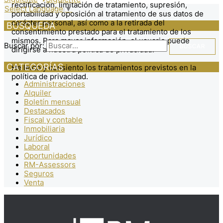
rectificación, limitación de tratamiento, supresión,
Select Language
▼
portabilidad y oposición al tratamiento de sus datos de
carácter personal, así como a la retirada del
BÚSQUEDA
consentimiento prestado para el tratamiento de los
mismos. Para mayor información, el usuario puede
Buscar por:
dirigirse a nuestra política de privacidad.
CATEGORÍAS
He leído y consiento los tratamientos previstos en la
política de privacidad.
Administraciones
Alquiler
Boletín mensual
Destacados
Fiscal y contable
Inmobiliaria
Jurídico
Laboral
Oportunidades
RM-Assessors
Seguros
Venta