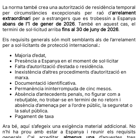
La norma també crea una autorització de residència temporal
per circumstàncies excepcionals per raó d’
arrelament
extraordinari
per a estrangers que es trobessin a Espanya
abans de l’1 de gener de 2026
. També en aquest cas, el
termini de sol·licitud arriba
fins al 30 de juny de 2026
.
Els requisits generals són molt semblants als de l’arrelament
per a sol·licitants de protecció internacional.:
Majoria d’edat,
Presència a Espanya en el moment de sol·licitar
Falta d’autorització d’estada o residència.
Inexistència d’altres procediments d’autorització en
marxa.
Documentació identificativa.
Permanència ininterrompuda de cinc mesos.
Absència d’antecedents penals, no figurar com a
rebutjable, no trobar-se en termini de no retorn i
absència d’amenaça per a l’ordre públic, la seguretat o
la salut pública.
Pagament de taxa
Ara bé, aquí s’afegeix una exigència material addicional. No
n’hi ha prou amb estar a Espanya i reunir els requisits
generals. Cal acreditar
almenys una
d’aquestes tres