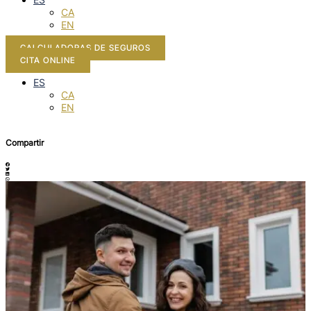
CA
EN
CALCULADORAS DE SEGUROS
CITA ONLINE
ES
CA
EN
Compartir