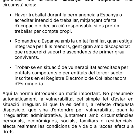
circumstàncies:
Haver treballat durant la permanència a Espanya o
acreditar intenció de treballar, mitjançant oferta
d’ocupació o declaració responsable si es pretén
treballar per compte propi.
Romandre a Espanya amb la unitat familiar, quan estigui
integrada per fills menors, gent gran amb discapacitat
que requereixi suport o ascendents de primer grau
convivents.
Trobar-se en situació de vulnerabilitat acreditada per
entitats competents o per entitats del tercer sector
inscrites en el Registre Electrònic de Col·laboradors
d’Estrangeria.
Aquí la norma introdueix un matís important. No presumeix
automàticament la vulnerabilitat pel simple fet d’estar en
situació irregular. El que fa és definir, a l’efecte d’aquesta
disposició, què s’ha d’entendre per vulnerabilitat quan la
irregularitat administrativa, juntament amb circumstàncies
personals, econòmiques, socials, familiars o residencials,
afecta realment les condicions de vida o a l’accés efectiu a
drets.