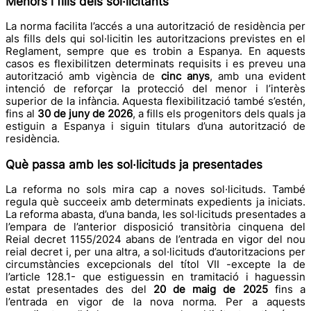
Menors i fills dels sol·licitants
La norma facilita l’accés a una autorització de residència per
als fills dels qui sol·licitin les autoritzacions previstes en el
Reglament, sempre que es trobin a Espanya. En aquests
casos es flexibilitzen determinats requisits i es preveu una
autorització amb vigència de
cinc anys
, amb una evident
intenció de reforçar la protecció del menor i l’interès
superior de la infància. Aquesta flexibilització també s’estén,
fins al
30 de juny de 2026
, a fills els progenitors dels quals ja
estiguin a Espanya i siguin titulars d’una autorització de
residència.
Què passa amb les sol·licituds ja presentades
La reforma no sols mira cap a noves sol·licituds. També
regula què succeeix amb determinats expedients ja iniciats.
La reforma abasta, d’una banda, les sol·licituds presentades a
l’empara de l’anterior disposició transitòria cinquena del
Reial decret 1155/2024 abans de l’entrada en vigor del nou
reial decret i, per una altra, a sol·licituds d’autoritzacions per
circumstàncies excepcionals del títol VII -excepte la de
l’article 128.1- que estiguessin en tramitació i haguessin
estat presentades des del
20 de maig de 2025
fins a
l’entrada en vigor de la nova norma. Per a aquests