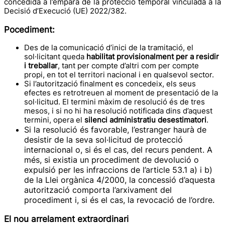
concedida a l’empara de la protecció temporal vinculada a la
Decisió d’Execució (UE) 2022/382.
Pocediment:
Des de la comunicació d’inici de la tramitació, el
sol·licitant queda
habilitat provisionalment per a residir
i treballar
, tant per compte d’altri com per compte
propi, en tot el territori nacional i en qualsevol sector.
Si l’autorització finalment es concedeix, els seus
efectes es retrotreuen al moment de presentació de la
sol·licitud. El termini màxim de resolució és de tres
mesos, i si no hi ha resolució notificada dins d’aquest
termini, opera el
silenci administratiu desestimatori
.
Si la resolució és favorable, l’estranger haurà de
desistir de la seva sol·licitud de protecció
internacional o, si és el cas, del recurs pendent. A
més, si existia un procediment de devolució o
expulsió per les infraccions de l’article 53.1 a) i b)
de la Llei orgànica 4/2000, la concessió d’aquesta
autorització comporta l’arxivament del
procediment i, si és el cas, la revocació de l’ordre.
El nou arrelament extraordinari